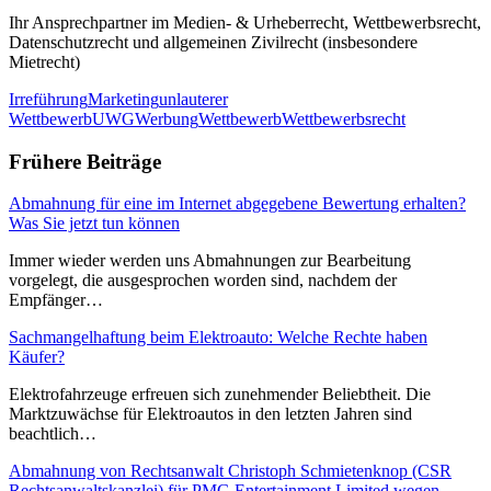
Ihr Ansprechpartner im Medien- & Urheberrecht, Wettbewerbsrecht,
Datenschutzrecht und allgemeinen Zivilrecht (insbesondere
Mietrecht)
Irreführung
Marketing
unlauterer
Wettbewerb
UWG
Werbung
Wettbewerb
Wettbewerbsrecht
Frühere Beiträge
Abmahnung für eine im Internet abgegebene Bewertung erhalten?
Was Sie jetzt tun können
Immer wieder werden uns Abmahnungen zur Bearbeitung
vorgelegt, die ausgesprochen worden sind, nachdem der
Empfänger…
Sachmangelhaftung beim Elektroauto: Welche Rechte haben
Käufer?
Elektrofahrzeuge erfreuen sich zunehmender Beliebtheit. Die
Marktzuwächse für Elektroautos in den letzten Jahren sind
beachtlich…
Abmahnung von Rechtsanwalt Christoph Schmietenknop (CSR
Rechtsanwaltskanzlei) für PMG Entertainment Limited wegen