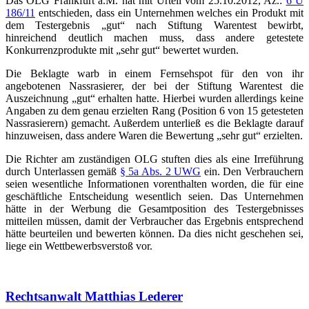
Das OLG Frankfurt a.M. hat mit Urteil vom 25.10.2012, Az.:
6 U
186/11
entschieden, dass ein Unternehmen welches ein Produkt mit
dem Testergebnis „gut“ nach Stiftung Warentest bewirbt,
hinreichend deutlich machen muss, dass andere getestete
Konkurrenzprodukte mit „sehr gut“ bewertet wurden.
Die Beklagte warb in einem Fernsehspot für den von ihr
angebotenen Nassrasierer, der bei der Stiftung Warentest die
Auszeichnung „gut“ erhalten hatte. Hierbei wurden allerdings keine
Angaben zu dem genau erzielten Rang (Position 6 von 15 getesteten
Nassrasierern) gemacht. Außerdem unterließ es die Beklagte darauf
hinzuweisen, dass andere Waren die Bewertung „sehr gut“ erzielten.
Die Richter am zuständigen OLG stuften dies als eine Irreführung
durch Unterlassen gemäß
§ 5a Abs. 2 UWG
ein. Den Verbrauchern
seien wesentliche Informationen vorenthalten worden, die für eine
geschäftliche Entscheidung wesentlich seien. Das Unternehmen
hätte in der Werbung die Gesamtposition des Testergebnisses
mitteilen müssen, damit der Verbraucher das Ergebnis entsprechend
hätte beurteilen und bewerten können. Da dies nicht geschehen sei,
liege ein Wettbewerbsverstoß vor.
Rechtsanwalt Matthias Lederer