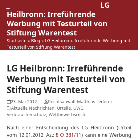
LG
Open
Close
Skip
Show
to
Heilbronn: Irreführende
mobile
mobile
notice
content
Werbung mit Testurteil von
menu
menu
Stiftung Warentest
Startseite
»
Blog
»
LG Heilbronn: Irreführende Werbung mit
Testurteil von Stiftung Warentest
LG Heilbronn: Irreführende
Werbung mit Testurteil von
Stiftung Warentest
23. Mai 2012
Rechtsanwalt Matthias Lederer
Aktuelle Nachrichten
,
Urteile
,
UWG
,
Verbraucherschutz
,
Wettbewerbsrecht
Nach einer Entscheidung des LG Heilbronn (Urteil
vom 12.01.2012, Az.:
8 O 381/11
) kann eine Werbung