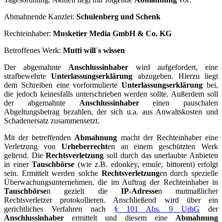
Abmahnende Kanzlei:
Schulenberg und Schenk
Rechteinhaber:
Musketier Media GmbH & Co. KG
Betroffenes Werk:
Mutti will´s wissen
Der abgemahnte
Anschlussinhaber
wird aufgefordert, eine
strafbewehrte
Unterlassungserklärung
abzugeben. Hierzu liegt
dem Schreiben eine vorformulierte
Unterlassungserklärung
bei,
die jedoch keinesfalls unterschrieben werden sollte. Außerdem soll
der abgemahnte
Anschlussinhaber
einen pauschalen
Abgeltungsbetrag bezahlen, der sich u.a. aus Anwaltskosten und
Schadenersatz zusammensetzt.
Mit der betreffenden
Abmahnung
macht der Rechteinhaber eine
Verletzung von
Urheberrecht
en an einem geschützten Werk
geltend. Die
Rechtsverletzung
soll durch das unerlaubte Anbieten
in einer
Tauschbörse
(wie z.B. edonkey, emule, bittorent) erfolgt
sein. Ermittelt werden solche
Rechtsverletzung
en durch spezielle
Überwachungsunternehmen, die im Auftrag der Rechteinhaber in
Tauschbörse
n gezielt die
IP-Adresse
n mutmaßlicher
Rechtsverletzer protokollieren. Anschließend wird über ein
gerichtliches Verfahren nach
§ 101 Abs. 9 UrhG
der
Anschlussinhaber
ermittelt und diesem eine
Abmahnung