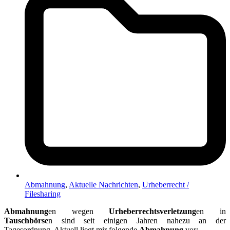
Abmahnung
,
Aktuelle Nachrichten
,
Urheberrecht /
Filesharing
Abmahnung
en wegen
Urheberrechtsverletzung
en in
Tauschbörse
n sind seit einigen Jahren nahezu an der
Tagesordnung. Aktuell liegt mir folgende
Abmahnung
vor: