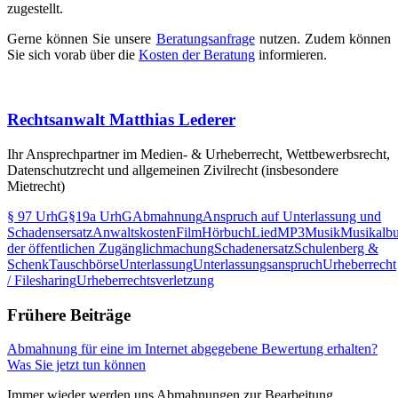
zugestellt.
Gerne können Sie unsere
Beratungsanfrage
nutzen. Zudem können
Sie sich vorab über die
Kosten der Beratung
informieren.
Rechtsanwalt Matthias Lederer
Ihr Ansprechpartner im Medien- & Urheberrecht, Wettbewerbsrecht,
Datenschutzrecht und allgemeinen Zivilrecht (insbesondere
Mietrecht)
§ 97 UrhG
§19a UrhG
Abmahnung
Anspruch auf Unterlassung und
Schadensersatz
Anwaltskosten
Film
Hörbuch
Lied
MP3
Musik
Musikalb
der öffentlichen Zugänglichmachung
Schadenersatz
Schulenberg &
Schenk
Tauschbörse
Unterlassung
Unterlassungsanspruch
Urheberrecht
/ Filesharing
Urheberrechtsverletzung
Frühere Beiträge
Abmahnung für eine im Internet abgegebene Bewertung erhalten?
Was Sie jetzt tun können
Immer wieder werden uns Abmahnungen zur Bearbeitung