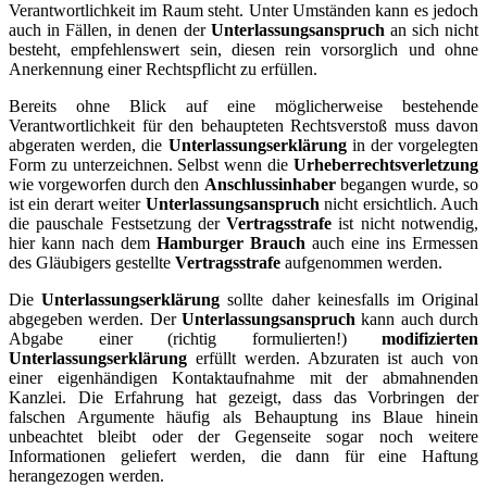
Verantwortlichkeit im Raum steht. Unter Umständen kann es jedoch
auch in Fällen, in denen der
Unterlassungsanspruch
an sich nicht
besteht, empfehlenswert sein, diesen rein vorsorglich und ohne
Anerkennung einer Rechtspflicht zu erfüllen.
Bereits ohne Blick auf eine möglicherweise bestehende
Verantwortlichkeit für den behaupteten Rechtsverstoß muss davon
abgeraten werden, die
Unterlassungserklärung
in der vorgelegten
Form zu unterzeichnen. Selbst wenn die
Urheberrechtsverletzung
wie vorgeworfen durch den
Anschlussinhaber
begangen wurde, so
ist ein derart weiter
Unterlassungsanspruch
nicht ersichtlich. Auch
die pauschale Festsetzung der
Vertragsstrafe
ist nicht notwendig,
hier kann nach dem
Hamburger Brauch
auch eine ins Ermessen
des Gläubigers gestellte
Vertragsstrafe
aufgenommen werden.
Die
Unterlassungserklärung
sollte daher keinesfalls im Original
abgegeben werden. Der
Unterlassungsanspruch
kann auch durch
Abgabe einer (richtig formulierten!)
modifizierten
Unterlassungserklärung
erfüllt werden. Abzuraten ist auch von
einer eigenhändigen Kontaktaufnahme mit der abmahnenden
Kanzlei. Die Erfahrung hat gezeigt, dass das Vorbringen der
falschen Argumente häufig als Behauptung ins Blaue hinein
unbeachtet bleibt oder der Gegenseite sogar noch weitere
Informationen geliefert werden, die dann für eine Haftung
herangezogen werden.