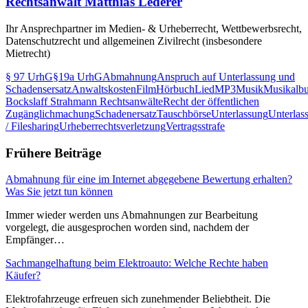
Rechtsanwalt Matthias Lederer
Ihr Ansprechpartner im Medien- & Urheberrecht, Wettbewerbsrecht,
Datenschutzrecht und allgemeinen Zivilrecht (insbesondere
Mietrecht)
§ 97 UrhG
§19a UrhG
Abmahnung
Anspruch auf Unterlassung und
Schadensersatz
Anwaltskosten
Film
Hörbuch
Lied
MP3
Musik
Musikalb
Bockslaff Strahmann Rechtsanwälte
Recht der öffentlichen
Zugänglichmachung
Schadenersatz
Tauschbörse
Unterlassung
Unterlas
/ Filesharing
Urheberrechtsverletzung
Vertragsstrafe
Frühere Beiträge
Abmahnung für eine im Internet abgegebene Bewertung erhalten?
Was Sie jetzt tun können
Immer wieder werden uns Abmahnungen zur Bearbeitung
vorgelegt, die ausgesprochen worden sind, nachdem der
Empfänger…
Sachmangelhaftung beim Elektroauto: Welche Rechte haben
Käufer?
Elektrofahrzeuge erfreuen sich zunehmender Beliebtheit. Die