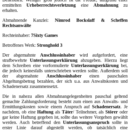
ermittelten
Urheberrechtsverletzung
eine
Abmahnung
zu
erhalten.
Abmahnende Kanzlei:
Nimrod Bockslaff & Scheffen
Rechtsanwälte
Rechteinhaber:
7Sixty Games
Betroffenes Werk:
Stronghold 3
Der abgemahnte
Anschlussinhaber
wird aufgefordert, eine
strafbewehrte
Unterlassungserklärung
abzugeben. Hierzu liegt
dem Schreiben eine vorformulierte
Unterlassungserklärung
bei,
die jedoch keinesfalls unterschrieben werden sollte. Außerdem soll
der abgemahnte
Anschlussinhaber
einen pauschalen
Abgeltungsbetrag bezahlen, der sich u.a. aus Anwaltskosten und
Schadenersatz zusammensetzt.
Die in nahezu allen Abmahnangelegenheiten pauschal geltend
gemachte Zahlungsforderung besteht zum einen aus Anwalts- und
Ermittlungskosten sowie einem Anspruch auf
Schadenersatz
. Je
nachdem, ob eine
Haftung
als
Täter
/ Teilnehmer, als
Störer
oder
gar keine Haftung gegeben ist, sollte das weitere Vorgehen gewählt
werden. Auch betreffend den
Unterlassungsanspruch
sollte in
erster Linie darauf abgestellt werden, ob tatsächlich eine