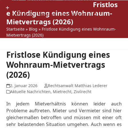
Blog
Rechtsgebiete
Informationen
Fristlos
Open
Close
Skip
Show
to
e Kündigung eines Wohnraum-
mobile
mobile
Formulare
Kontakt
Impressum
notice
content
Mietvertrags (2026)
menu
menu
Startseite
»
Blog
»
Fristlose Kündigung eines Wohnraum-
Mietvertrags (2026)
Fristlose Kündigung eines
Wohnraum-Mietvertrags
(2026)
2. Januar 2026
Rechtsanwalt Matthias Lederer
Aktuelle Nachrichten
,
Mietrecht
,
Zivilrecht
In jedem Mietverhältnis können leider auch
Probleme auftreten. Mieter und Vermieter sind hier
gleichermaßen betroffen und müssen mit einer oft
sehr belastenden Situation umgehen. Auch wenn es