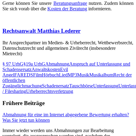
Gerne können Sie unsere
Beratungsanfrage
nutzen. Zudem können
Sie sich vorab über die
Kosten der Beratung
informieren.
Rechtsanwalt Matthias Lederer
Ihr Ansprechpartner im Medien- & Urheberrecht, Wettbewerbsrecht,
Datenschutzrecht und allgemeinen Zivilrecht (insbesondere
Mietrecht)
§ 97 UrhG
§19a UrhG
Abmahnung
Anspruch auf Unterlassung und
Schadensersatz
Anwaltskosten
Evil
Angel
FAREDS
Film
Hörbuch
Lied
MP3
Musik
Musikalbum
Recht der
öffentlichen
Zugänglichmachung
Schadenersatz
Tauschbörse
Unterlassung
Unterlas
/ Filesharing
Urheberrechtsverletzung
Frühere Beiträge
Abmahnung für eine im Internet abgegebene Bewertung erhalten?
Was Sie jetzt tun können
Immer wieder werden uns Abmahnungen zur Bearbeitung
vorgelegt, die ausgesprochen worden sind, nachdem der