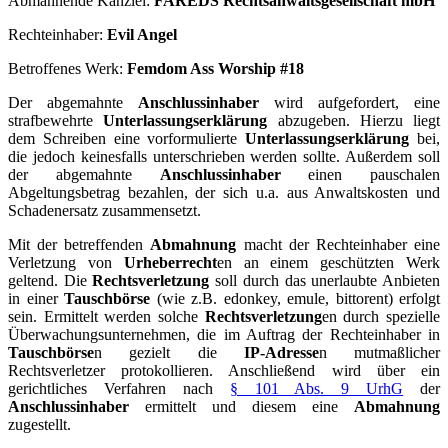
Abmahnende Kanzlei:
FAREDS Rechtsanwaltsgesellschaft mbH
Rechteinhaber:
Evil Angel
Betroffenes Werk:
Femdom Ass Worship #18
Der abgemahnte
Anschlussinhaber
wird aufgefordert, eine
strafbewehrte
Unterlassungserklärung
abzugeben. Hierzu liegt
dem Schreiben eine vorformulierte
Unterlassungserklärung
bei,
die jedoch keinesfalls unterschrieben werden sollte. Außerdem soll
der abgemahnte
Anschlussinhaber
einen pauschalen
Abgeltungsbetrag bezahlen, der sich u.a. aus Anwaltskosten und
Schadenersatz zusammensetzt.
Mit der betreffenden
Abmahnung
macht der Rechteinhaber eine
Verletzung von
Urheberrecht
en an einem geschützten Werk
geltend. Die
Rechtsverletzung
soll durch das unerlaubte Anbieten
in einer
Tauschbörse
(wie z.B. edonkey, emule, bittorent) erfolgt
sein. Ermittelt werden solche
Rechtsverletzung
en durch spezielle
Überwachungsunternehmen, die im Auftrag der Rechteinhaber in
Tauschbörse
n gezielt die
IP-Adresse
n mutmaßlicher
Rechtsverletzer protokollieren. Anschließend wird über ein
gerichtliches Verfahren nach
§ 101 Abs. 9 UrhG
der
Anschlussinhaber
ermittelt und diesem eine
Abmahnung
zugestellt.