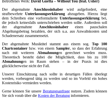
Betroffenes Werk:
David Guetta – Without You (feat. Usher)
Der abgemahnte
Anschlussinhaber
wird aufgefordert, eine
strafbewehrte
Unterlassungserklärung
abzugeben. Hierzu liegt
dem Schreiben eine vorformulierte
Unterlassungserklärung
bei,
die jedoch keinesfalls unterschrieben werden sollte. Außerdem soll
der abgemahnte
Anschlussinhaber
einen pauschalen
Abgeltungsbetrag bezahlen, der sich u.a. aus Anwaltskosten und
Schadenersatz zusammensetzt.
Der abgemahnte Musiktitel stammt aus einem sog.
Top 100
Chartcontainer
bzw. von einem
Sampler
, so dass der Erfahrung
nach mit weiteren
Abmahnung
en gerechnet werden muss.
Theoretisch besteht dabei die Möglichkeit, dass bis zu 100
Abmahnung
en im Raum stehen – in der Praxis ist dies
glücklicherweise nicht der Fall.
Unserer Einschätzung nach sollte in derartigen Fällen überlegt
werden, vorbeugend tätig zu werden und so im Vorfeld ein hohes
Kostenrisiko vermieden werden.
Gerne können Sie unsere
Beratungsanfrage
nutzen. Zudem können
Sie sich vorab über die
Kosten der Beratung
informieren.