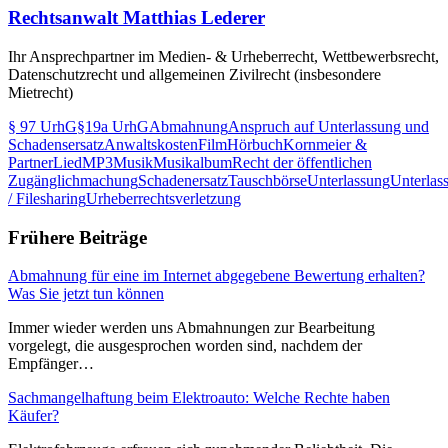
Rechtsanwalt Matthias Lederer
Ihr Ansprechpartner im Medien- & Urheberrecht, Wettbewerbsrecht,
Datenschutzrecht und allgemeinen Zivilrecht (insbesondere
Mietrecht)
§ 97 UrhG
§19a UrhG
Abmahnung
Anspruch auf Unterlassung und
Schadensersatz
Anwaltskosten
Film
Hörbuch
Kornmeier &
Partner
Lied
MP3
Musik
Musikalbum
Recht der öffentlichen
Zugänglichmachung
Schadenersatz
Tauschbörse
Unterlassung
Unterlas
/ Filesharing
Urheberrechtsverletzung
Frühere Beiträge
Abmahnung für eine im Internet abgegebene Bewertung erhalten?
Was Sie jetzt tun können
Immer wieder werden uns Abmahnungen zur Bearbeitung
vorgelegt, die ausgesprochen worden sind, nachdem der
Empfänger…
Sachmangelhaftung beim Elektroauto: Welche Rechte haben
Käufer?