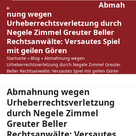
Abmah
Open
Close
Skip
Show
to
nung wegen
mobile
mobile
notice
content
Urheberrechtsverletzung durch
menu
menu
Negele Zimmel Greuter Beller
Rechtsanwälte: Versautes Spiel
mit geilen Gören
Startseite
»
Blog
»
Abmahnung wegen
Urheberrechtsverletzung durch Negele Zimmel Greuter
Beller Rechtsanwälte: Versautes Spiel mit geilen Gören
Abmahnung wegen
Urheberrechtsverletzung
durch Negele Zimmel
Greuter Beller
Rechtsanwälte: Versautes