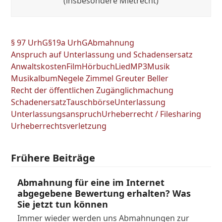
(insbesondere Mietrecht)
§ 97 UrhG
§19a UrhG
Abmahnung
Anspruch auf Unterlassung und Schadensersatz
Anwaltskosten
Film
Hörbuch
Lied
MP3
Musik
Musikalbum
Negele Zimmel Greuter Beller
Recht der öffentlichen Zugänglichmachung
Schadenersatz
Tauschbörse
Unterlassung
Unterlassungsanspruch
Urheberrecht / Filesharing
Urheberrechtsverletzung
Frühere Beiträge
Abmahnung für eine im Internet
abgegebene Bewertung erhalten? Was
Sie jetzt tun können
Immer wieder werden uns Abmahnungen zur