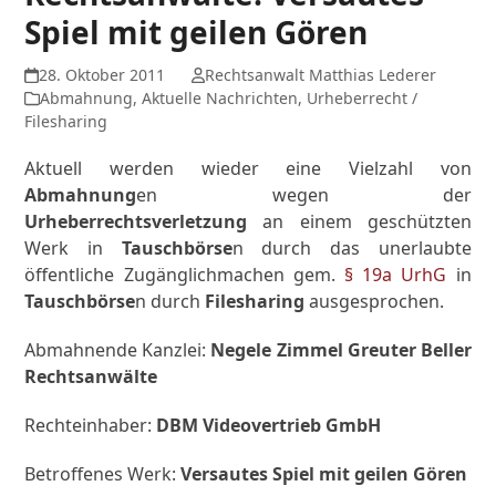
Spiel mit geilen Gören
28. Oktober 2011
Rechtsanwalt Matthias Lederer
Abmahnung
,
Aktuelle Nachrichten
,
Urheberrecht /
Filesharing
Aktuell werden wieder eine Vielzahl von
Abmahnung
en wegen der
Urheberrechtsverletzung
an einem geschützten
Werk in
Tauschbörse
n durch das unerlaubte
öffentliche Zugänglichmachen gem.
§ 19a UrhG
in
Tauschbörse
n durch
Filesharing
ausgesprochen.
Abmahnende Kanzlei:
Negele Zimmel Greuter Beller
Rechtsanwälte
Rechteinhaber:
DBM Videovertrieb GmbH
Betroffenes Werk:
Versautes Spiel mit geilen Gören