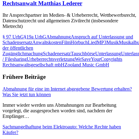
Rechtsanwalt Matthias Lederer
Ihr Ansprechpartner im Medien- & Urheberrecht, Wettbewerbsrecht,
Datenschutzrecht und allgemeinen Zivilrecht (insbesondere
Mietrecht)
§ 97 UrhG
§19a UrhG
Abmahnung
Anspruch auf Unterlassung und
Schadensersatz
Anwaltskosten
Film
Hörbuch
Lied
MP3
Musik
Musikalb
der öffentlichen
Zugänglichmachung
Schadenersatz
Tauschbörse
Unterlassung
Unterlas
/ Filesharing
Urheberrechtsverletzung
WeSaveYourCopyrights
Rechtsanwaltsgesellschaft mbH
Zooland Music GmbH
Frühere Beiträge
Abmahnung für eine im Internet abgegebene Bewertung erhalten?
Was Sie jetzt tun können
Immer wieder werden uns Abmahnungen zur Bearbeitung
vorgelegt, die ausgesprochen worden sind, nachdem der
Empfänger…
Sachmangelhaftung beim Elektroauto: Welche Rechte haben
Käufer?