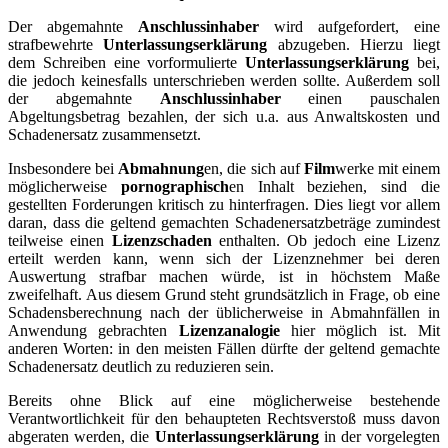
Der abgemahnte
Anschlussinhaber
wird aufgefordert, eine
strafbewehrte
Unterlassungserklärung
abzugeben. Hierzu liegt
dem Schreiben eine vorformulierte
Unterlassungserklärung
bei,
die jedoch keinesfalls unterschrieben werden sollte. Außerdem soll
der abgemahnte
Anschlussinhaber
einen pauschalen
Abgeltungsbetrag bezahlen, der sich u.a. aus Anwaltskosten und
Schadenersatz zusammensetzt.
Insbesondere bei
Abmahnung
en, die sich auf
Film
werke mit einem
möglicherweise
pornographisch
en Inhalt beziehen, sind die
gestellten Forderungen kritisch zu hinterfragen. Dies liegt vor allem
daran, dass die geltend gemachten Schadenersatzbeträge zumindest
teilweise einen
Lizenzschaden
enthalten. Ob jedoch eine Lizenz
erteilt werden kann, wenn sich der Lizenznehmer bei deren
Auswertung strafbar machen würde, ist in höchstem Maße
zweifelhaft. Aus diesem Grund steht grundsätzlich in Frage, ob eine
Schadensberechnung nach der üblicherweise in Abmahnfällen in
Anwendung gebrachten
Lizenzanalogie
hier möglich ist. Mit
anderen Worten: in den meisten Fällen dürfte der geltend gemachte
Schadenersatz deutlich zu reduzieren sein.
Bereits ohne Blick auf eine möglicherweise bestehende
Verantwortlichkeit für den behaupteten Rechtsverstoß muss davon
abgeraten werden, die
Unterlassungserklärung
in der vorgelegten