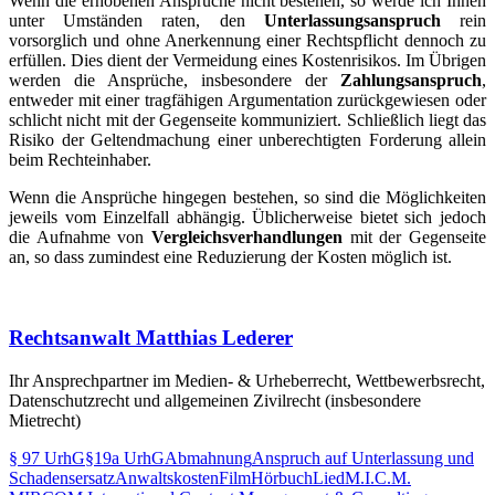
Wenn die erhobenen Ansprüche nicht bestehen, so werde ich Ihnen
unter Umständen raten, den
Unterlassungsanspruch
rein
vorsorglich und ohne Anerkennung einer Rechtspflicht dennoch zu
erfüllen. Dies dient der Vermeidung eines Kostenrisikos. Im Übrigen
werden die Ansprüche, insbesondere der
Zahlungsanspruch
,
entweder mit einer tragfähigen Argumentation zurückgewiesen oder
schlicht nicht mit der Gegenseite kommuniziert. Schließlich liegt das
Risiko der Geltendmachung einer unberechtigten Forderung allein
beim Rechteinhaber.
Wenn die Ansprüche hingegen bestehen, so sind die Möglichkeiten
jeweils vom Einzelfall abhängig. Üblicherweise bietet sich jedoch
die Aufnahme von
Vergleichsverhandlungen
mit der Gegenseite
an, so dass zumindest eine Reduzierung der Kosten möglich ist.
Rechtsanwalt Matthias Lederer
Ihr Ansprechpartner im Medien- & Urheberrecht, Wettbewerbsrecht,
Datenschutzrecht und allgemeinen Zivilrecht (insbesondere
Mietrecht)
§ 97 UrhG
§19a UrhG
Abmahnung
Anspruch auf Unterlassung und
Schadensersatz
Anwaltskosten
Film
Hörbuch
Lied
M.I.C.M.