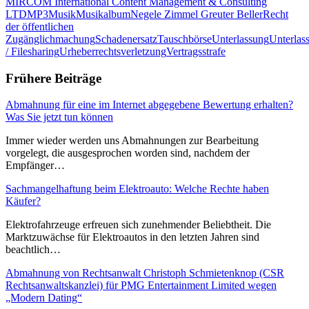
MIRCOM International Content Management & Consulting
LTD
MP3
Musik
Musikalbum
Negele Zimmel Greuter Beller
Recht
der öffentlichen
Zugänglichmachung
Schadenersatz
Tauschbörse
Unterlassung
Unterlas
/ Filesharing
Urheberrechtsverletzung
Vertragsstrafe
Frühere Beiträge
Abmahnung für eine im Internet abgegebene Bewertung erhalten?
Was Sie jetzt tun können
Immer wieder werden uns Abmahnungen zur Bearbeitung
vorgelegt, die ausgesprochen worden sind, nachdem der
Empfänger…
Sachmangelhaftung beim Elektroauto: Welche Rechte haben
Käufer?
Elektrofahrzeuge erfreuen sich zunehmender Beliebtheit. Die
Marktzuwächse für Elektroautos in den letzten Jahren sind
beachtlich…
Abmahnung von Rechtsanwalt Christoph Schmietenknop (CSR
Rechtsanwaltskanzlei) für PMG Entertainment Limited wegen
„Modern Dating“