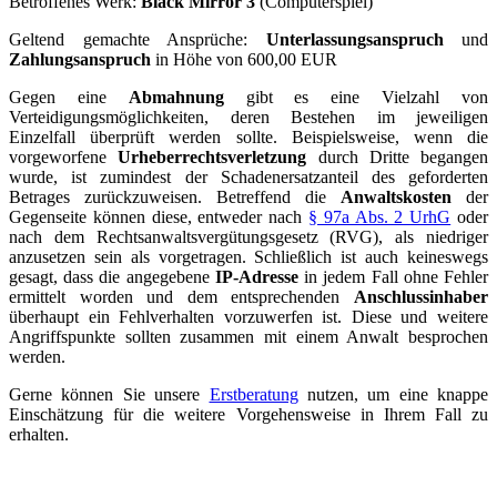
Betroffenes Werk:
Black Mirror 3
(Computerspiel)
Geltend gemachte Ansprüche:
Unterlassungsanspruch
und
Zahlungsanspruch
in Höhe von 600,00 EUR
Gegen eine
Abmahnung
gibt es eine Vielzahl von
Verteidigungsmöglichkeiten, deren Bestehen im jeweiligen
Einzelfall überprüft werden sollte. Beispielsweise, wenn die
vorgeworfene
Urheberrechtsverletzung
durch Dritte begangen
wurde, ist zumindest der Schadenersatzanteil des geforderten
Betrages zurückzuweisen. Betreffend die
Anwaltskosten
der
Gegenseite können diese, entweder nach
§ 97a Abs. 2 UrhG
oder
nach dem Rechtsanwaltsvergütungsgesetz (RVG), als niedriger
anzusetzen sein als vorgetragen. Schließlich ist auch keineswegs
gesagt, dass die angegebene
IP-Adresse
in jedem Fall ohne Fehler
ermittelt worden und dem entsprechenden
Anschlussinhaber
überhaupt ein Fehlverhalten vorzuwerfen ist. Diese und weitere
Angriffspunkte sollten zusammen mit einem Anwalt besprochen
werden.
Gerne können Sie unsere
Erstberatung
nutzen, um eine knappe
Einschätzung für die weitere Vorgehensweise in Ihrem Fall zu
erhalten.