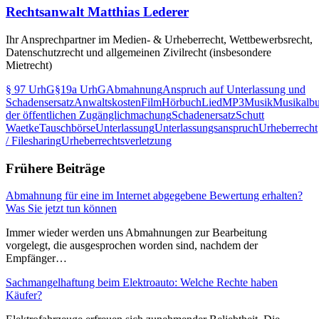
Rechtsanwalt Matthias Lederer
Ihr Ansprechpartner im Medien- & Urheberrecht, Wettbewerbsrecht,
Datenschutzrecht und allgemeinen Zivilrecht (insbesondere
Mietrecht)
§ 97 UrhG
§19a UrhG
Abmahnung
Anspruch auf Unterlassung und
Schadensersatz
Anwaltskosten
Film
Hörbuch
Lied
MP3
Musik
Musikalb
der öffentlichen Zugänglichmachung
Schadenersatz
Schutt
Waetke
Tauschbörse
Unterlassung
Unterlassungsanspruch
Urheberrecht
/ Filesharing
Urheberrechtsverletzung
Frühere Beiträge
Abmahnung für eine im Internet abgegebene Bewertung erhalten?
Was Sie jetzt tun können
Immer wieder werden uns Abmahnungen zur Bearbeitung
vorgelegt, die ausgesprochen worden sind, nachdem der
Empfänger…
Sachmangelhaftung beim Elektroauto: Welche Rechte haben
Käufer?