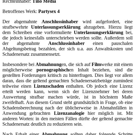
Rechteinhaber:
Tino Media
Betroffenes Werk:
Partysex 4
Der abgemahnte
Anschlussinhaber
wird aufgefordert, eine
strafbewehrte
Unterlassungserklärung
abzugeben. Hierzu liegt
dem Schreiben eine vorformulierte
Unterlassungserklärung
bei,
die jedoch keinesfalls unterschrieben werden sollte. Außerdem soll
der abgemahnte
Anschlussinhaber
einen pauschalen
Abgeltungsbetrag bezahlen, der sich u.a. aus Anwaltskosten und
Schadenersatz zusammensetzt.
Insbesondere bei
Abmahnung
en, die sich auf
Film
werke mit einem
möglicherweise
pornographisch
en Inhalt beziehen, sind die
gestellten Forderungen kritisch zu hinterfragen. Dies liegt vor allem
daran, dass die geltend gemachten Schadenersatzbeträge zumindest
teilweise einen
Lizenzschaden
enthalten. Ob jedoch eine Lizenz
erteilt werden kann, wenn sich der Lizenznehmer bei deren
Auswertung strafbar machen würde, ist in höchstem Maße
zweifelhaft. Aus diesem Grund steht grundsätzlich in Frage, ob eine
Schadensberechnung nach der üblicherweise in Abmahnfällen in
Anwendung gebrachten
Lizenzanalogie
hier möglich ist. Mit
anderen Worten: in den meisten Fällen dürfte der geltend gemachte
Schadenersatz deutlich zu reduzieren sein.
Nach Erhalt einer
Abmahnung
sollten daher folgende Schritte