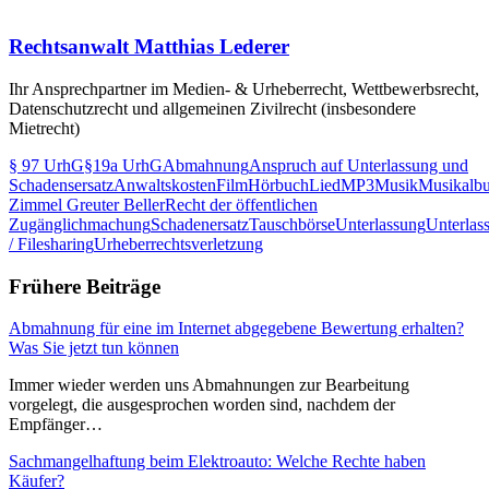
Rechtsanwalt Matthias Lederer
Ihr Ansprechpartner im Medien- & Urheberrecht, Wettbewerbsrecht,
Datenschutzrecht und allgemeinen Zivilrecht (insbesondere
Mietrecht)
§ 97 UrhG
§19a UrhG
Abmahnung
Anspruch auf Unterlassung und
Schadensersatz
Anwaltskosten
Film
Hörbuch
Lied
MP3
Musik
Musikalb
Zimmel Greuter Beller
Recht der öffentlichen
Zugänglichmachung
Schadenersatz
Tauschbörse
Unterlassung
Unterlas
/ Filesharing
Urheberrechtsverletzung
Frühere Beiträge
Abmahnung für eine im Internet abgegebene Bewertung erhalten?
Was Sie jetzt tun können
Immer wieder werden uns Abmahnungen zur Bearbeitung
vorgelegt, die ausgesprochen worden sind, nachdem der
Empfänger…
Sachmangelhaftung beim Elektroauto: Welche Rechte haben
Käufer?