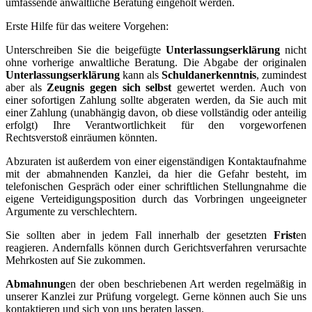
umfassende anwaltliche Beratung eingeholt werden.
Erste Hilfe für das weitere Vorgehen:
Unterschreiben Sie die beigefügte
Unterlassungserklärung
nicht
ohne vorherige anwaltliche Beratung. Die Abgabe der originalen
Unterlassungserklärung
kann als
Schuldanerkenntnis
, zumindest
aber als
Zeugnis gegen sich selbst
gewertet werden. Auch von
einer sofortigen Zahlung sollte abgeraten werden, da Sie auch mit
einer Zahlung (unabhängig davon, ob diese vollständig oder anteilig
erfolgt) Ihre Verantwortlichkeit für den vorgeworfenen
Rechtsverstoß einräumen könnten.
Abzuraten ist außerdem von einer eigenständigen Kontaktaufnahme
mit der abmahnenden Kanzlei, da hier die Gefahr besteht, im
telefonischen Gespräch oder einer schriftlichen Stellungnahme die
eigene Verteidigungsposition durch das Vorbringen ungeeigneter
Argumente zu verschlechtern.
Sie sollten aber in jedem Fall innerhalb der gesetzten
Frist
en
reagieren. Andernfalls können durch Gerichtsverfahren verursachte
Mehrkosten auf Sie zukommen.
Abmahnung
en der oben beschriebenen Art werden regelmäßig in
unserer Kanzlei zur Prüfung vorgelegt. Gerne können auch Sie uns
kontaktieren und sich von uns beraten lassen.