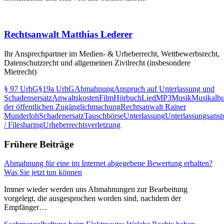
Rechtsanwalt Matthias Lederer
Ihr Ansprechpartner im Medien- & Urheberrecht, Wettbewerbsrecht,
Datenschutzrecht und allgemeinen Zivilrecht (insbesondere
Mietrecht)
§ 97 UrhG
§19a UrhG
Abmahnung
Anspruch auf Unterlassung und
Schadensersatz
Anwaltskosten
Film
Hörbuch
Lied
MP3
Musik
Musikalb
der öffentlichen Zugänglichmachung
Rechtsanwalt Rainer
Munderloh
Schadenersatz
Tauschbörse
Unterlassung
Unterlassungsans
/ Filesharing
Urheberrechtsverletzung
Frühere Beiträge
Abmahnung für eine im Internet abgegebene Bewertung erhalten?
Was Sie jetzt tun können
Immer wieder werden uns Abmahnungen zur Bearbeitung
vorgelegt, die ausgesprochen worden sind, nachdem der
Empfänger…