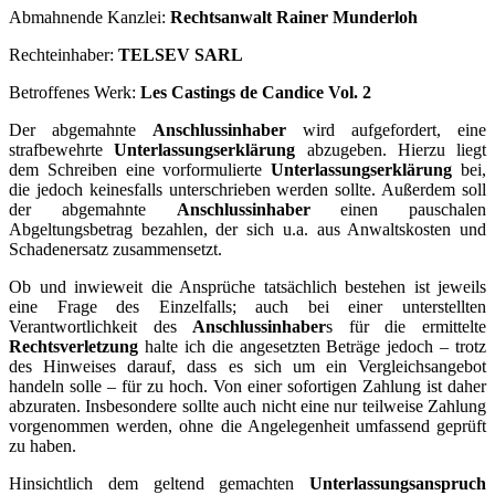
Abmahnende Kanzlei:
Rechtsanwalt Rainer Munderloh
Rechteinhaber:
TELSEV SARL
Betroffenes Werk:
Les Castings de Candice Vol. 2
Der abgemahnte
Anschlussinhaber
wird aufgefordert, eine
strafbewehrte
Unterlassungserklärung
abzugeben. Hierzu liegt
dem Schreiben eine vorformulierte
Unterlassungserklärung
bei,
die jedoch keinesfalls unterschrieben werden sollte. Außerdem soll
der abgemahnte
Anschlussinhaber
einen pauschalen
Abgeltungsbetrag bezahlen, der sich u.a. aus Anwaltskosten und
Schadenersatz zusammensetzt.
Ob und inwieweit die Ansprüche tatsächlich bestehen ist jeweils
eine Frage des Einzelfalls; auch bei einer unterstellten
Verantwortlichkeit des
Anschlussinhaber
s für die ermittelte
Rechtsverletzung
halte ich die angesetzten Beträge jedoch – trotz
des Hinweises darauf, dass es sich um ein Vergleichsangebot
handeln solle – für zu hoch. Von einer sofortigen Zahlung ist daher
abzuraten. Insbesondere sollte auch nicht eine nur teilweise Zahlung
vorgenommen werden, ohne die Angelegenheit umfassend geprüft
zu haben.
Hinsichtlich dem geltend gemachten
Unterlassungsanspruch