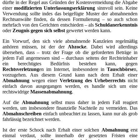
dürfte in der Regel aus Gründen der Kostenvermeidung die Abgabe
einer
modifizierten Unterlassungserklärung
sinnvoll sein. Keine
Verwendung sollte indes das beigefügte Muster der abmahnenden
Rechtsanwälte finden, da dessen Formulierung – so auch schon
mehrfach von den Gerichten entschieden – als
Schuldanerkenntnis
oder
Zeugnis gegen sich selbst
gewertet werden kann.
Ein Vorwurf, den sich viele abmahnende Kanzleien regelmäßig
anhören müssen, ist der der
Abzocke
. Dabei wird allerdings
übersehen, dass – trotz der Frage ob die geforderten Beträge in
jedem Fall angemessen sind – durchaus seitens der Rechteinhaber
ein berechtigtes Bedürfnis bestehen kann, gegen
Rechtsverletzung
en im Internet, insbesondere in
Tauschbörse
n,
vorzugehen. Aus diesem Grund kann nach dem Erhalt einer
Abmahnung
wegen einer
Verletzung des Urheberrechts
nicht
einfach davon ausgegangen werden, es handle sich um eine
rechtswidrige
Massenabmahnung
.
Auf die
Abmahnung
selbst muss daher in jedem Fall reagiert
werden, um insbesondere finanzielle Nachteile zu vermeiden. Das
Abmahnschreiben
einfach unbeachtet zu lassen, kann nur als grob
fahrlässig bezeichnet werden.
Ist der erste Schock nach Erhalt einer solchen
Abmahnung
erst
einmal verdaut, sollte innerhalb der gesetzten Fristen eine