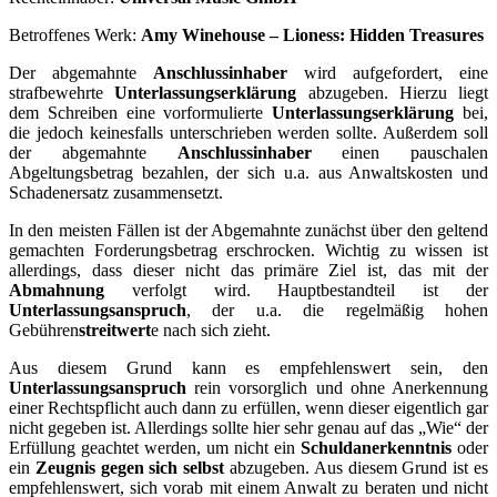
Betroffenes Werk:
Amy Winehouse – Lioness: Hidden Treasures
Der abgemahnte
Anschlussinhaber
wird aufgefordert, eine
strafbewehrte
Unterlassungserklärung
abzugeben. Hierzu liegt
dem Schreiben eine vorformulierte
Unterlassungserklärung
bei,
die jedoch keinesfalls unterschrieben werden sollte. Außerdem soll
der abgemahnte
Anschlussinhaber
einen pauschalen
Abgeltungsbetrag bezahlen, der sich u.a. aus Anwaltskosten und
Schadenersatz zusammensetzt.
In den meisten Fällen ist der Abgemahnte zunächst über den geltend
gemachten Forderungsbetrag erschrocken. Wichtig zu wissen ist
allerdings, dass dieser nicht das primäre Ziel ist, das mit der
Abmahnung
verfolgt wird. Hauptbestandteil ist der
Unterlassungsanspruch
, der u.a. die regelmäßig hohen
Gebühren
streitwert
e nach sich zieht.
Aus diesem Grund kann es empfehlenswert sein, den
Unterlassungsanspruch
rein vorsorglich und ohne Anerkennung
einer Rechtspflicht auch dann zu erfüllen, wenn dieser eigentlich gar
nicht gegeben ist. Allerdings sollte hier sehr genau auf das „Wie“ der
Erfüllung geachtet werden, um nicht ein
Schuldanerkenntnis
oder
ein
Zeugnis gegen sich selbst
abzugeben. Aus diesem Grund ist es
empfehlenswert, sich vorab mit einem Anwalt zu beraten und nicht