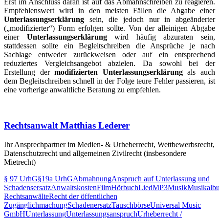
Erst im Anschluss daran ist auf das Abmahnschreiben zu reagieren.
Empfehlenswert wird in den meisten Fällen die Abgabe einer
Unterlassungserklärung
sein, die jedoch nur in abgeänderter
(„modifizierter“) Form erfolgen sollte. Von der alleinigen Abgabe
einer
Unterlassungserklärung
wird häufig abzuraten sein,
stattdessen sollte ein Begleitschreiben die Ansprüche je nach
Sachlage entweder zurückweisen oder auf ein entsprechend
reduziertes Vergleichsangebot abzielen. Da sowohl bei der
Erstellung der
modifizierten Unterlassungserklärung
als auch
dem Begleitschreiben schnell in der Folge teure Fehler passieren, ist
eine vorherige anwaltliche Beratung zu empfehlen.
Rechtsanwalt Matthias Lederer
Ihr Ansprechpartner im Medien- & Urheberrecht, Wettbewerbsrecht,
Datenschutzrecht und allgemeinen Zivilrecht (insbesondere
Mietrecht)
§ 97 UrhG
§19a UrhG
Abmahnung
Anspruch auf Unterlassung und
Schadensersatz
Anwaltskosten
Film
Hörbuch
Lied
MP3
Musik
Musikalb
Rechtsanwälte
Recht der öffentlichen
Zugänglichmachung
Schadenersatz
Tauschbörse
Universal Music
GmbH
Unterlassung
Unterlassungsanspruch
Urheberrecht /