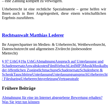
– eine Zahlung komplett zu verweigern.
Urheberrecht ist eine rechtliche Spezialmaterie – gerne helfen wir
Ihnen auch in Ihrer Angelegenheit, diese einem wirtschaftlichen
Ergebnis zuzuführen.
Rechtsanwalt Matthias Lederer
Ihr Ansprechpartner im Medien- & Urheberrecht, Wettbewerbsrecht,
Datenschutzrecht und allgemeinen Zivilrecht (insbesondere
Mietrecht)
§ 97 UrhG
§19a UrhG
Abmahnung
Anspruch auf Unterlassung und
Schadensersatz
Anwaltskosten
Film
Hörbuch
Lied
MP3
Musik
Musikalb
der öffentlichen Zugänglichmachung
Schadenersatz
Schulenberg &
Schenk
Tauschbörse
Unterlassung
Unterlassungsanspruch
Urheberrecht
/ Filesharing
Urheberrechtsverletzung
Vertragsstrafe
Frühere Beiträge
Abmahnung für eine im Internet abgegebene Bewertung erhalten?
Was Sie jetzt tun können