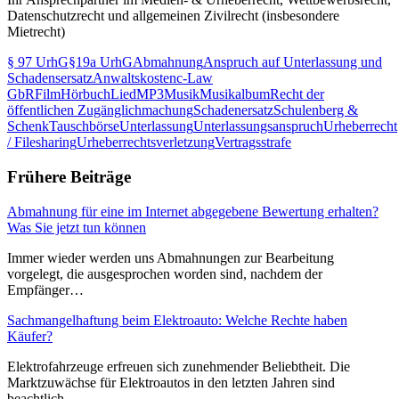
Datenschutzrecht und allgemeinen Zivilrecht (insbesondere
Mietrecht)
§ 97 UrhG
§19a UrhG
Abmahnung
Anspruch auf Unterlassung und
Schadensersatz
Anwaltskosten
c-Law
GbR
Film
Hörbuch
Lied
MP3
Musik
Musikalbum
Recht der
öffentlichen Zugänglichmachung
Schadenersatz
Schulenberg &
Schenk
Tauschbörse
Unterlassung
Unterlassungsanspruch
Urheberrecht
/ Filesharing
Urheberrechtsverletzung
Vertragsstrafe
Frühere Beiträge
Abmahnung für eine im Internet abgegebene Bewertung erhalten?
Was Sie jetzt tun können
Immer wieder werden uns Abmahnungen zur Bearbeitung
vorgelegt, die ausgesprochen worden sind, nachdem der
Empfänger…
Sachmangelhaftung beim Elektroauto: Welche Rechte haben
Käufer?
Elektrofahrzeuge erfreuen sich zunehmender Beliebtheit. Die
Marktzuwächse für Elektroautos in den letzten Jahren sind
beachtlich…