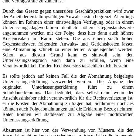
eine Vertragsstrafe zu zahlen ist.
Durch das Gesetz gegen unsersiöse Geschäftspraktiken wird zwar
der Anteil der erstattungsfähigen Anwaltskosten begrenzt. Allerdings
können im Rahmen einer einstweiligen Verfügung oder in einem
Unterlassungsklageverfahren deutlich höhere Gegenstandswerte
angenommen werden mit der Folge, dass hier dann auch höhere
Kostenrisiken im Raum stehen. Die aus einem solch hohen
Gegenstandswert folgenden Anwalts- und Gerichtskosten lassen
eine Abmahnung schnell zu einer teuren Angelegenheit werden.
Schon aus diesem Grund kann es sinnvoll sein, den
Unterlassungsanspruch auch dann zu erfüllen, wenn eine
Verantwortlichkeit für den Rechtsverstoß tatsächlich nicht besteht.
Es sollte jedoch auf keinen Fall die der Abmahnung beigelegte
Unterlassungserklärung verwendet werden. Die Abgabe der
originalen Unterlassungserklärung führt zu einem
Schuldanerkenntnis. Das bedeutet, dass selbst dann wenn der
Anschlussinhaber nicht verantwortlich für die Rechtsverletzung ist,
er die Kosten der Abmahnung zu tragen hat. Schlimmer noch: es
könnten auch Folgeabmahnungen auf die Erklärung Bezug nehmen.
Raten können wir stattdessen zur Abgabe einer modifizierten
Unterlassungserklärung.
Abzuraten ist hier von der Verwendung von Mustern, die den
Einzelfall nicht angemessen erledigen. Im Einzelfall sollte immer ein